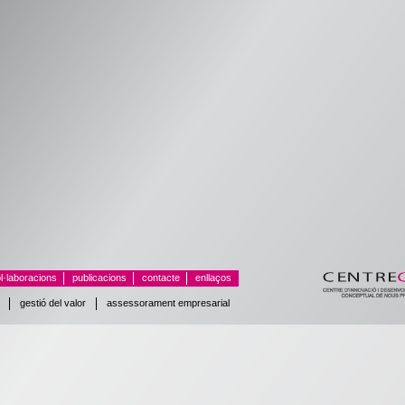
l·laboracions
publicacions
contacte
enllaços
gestió del valor
assessorament empresarial