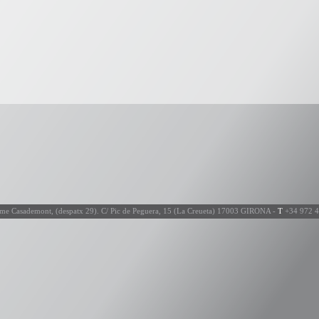
ume Casademont, (despatx 29). C/ Pic de Peguera, 15 (La Creueta) 17003 GIRONA -
T
+34 972 4