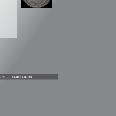
1 98 17 -
dir.cid@udg.edu