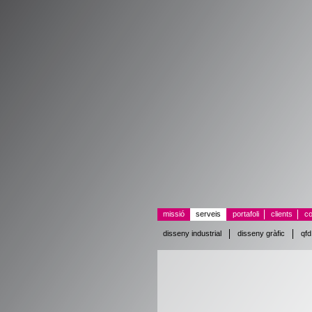
missió
serveis
portafoli
clients
co
disseny industrial
disseny gràfic
qfd