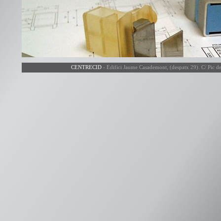
CENTRECID
- Edifici Jaume Casademont, (despatx 29). C/ Pic