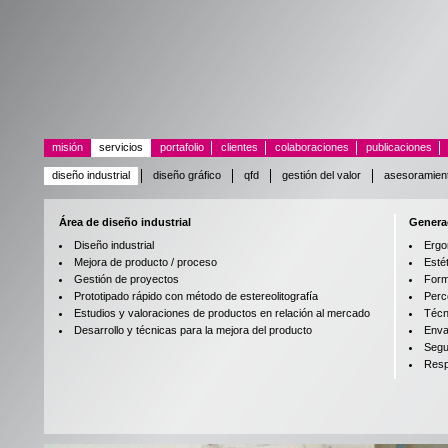
misión
servicios
portafolio
clientes
colaboraciones
publicaciones
diseño industrial
diseño gráfico
qfd
gestión del valor
asesoramient
Área de diseño industrial
Genera
Diseño industrial
Ergo
Mejora de producto / proceso
Esté
Gestión de proyectos
Form
Prototipado rápido con método de estereolitografía
Perc
Estudios y valoraciones de productos en relación al mercado
Técn
Desarrollo y técnicas para la mejora del producto
Enva
Segu
Resp